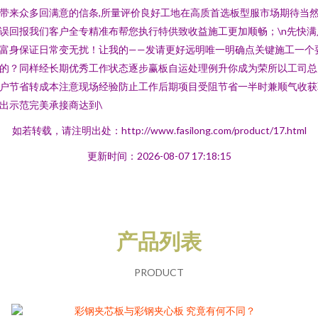
带来众多回满意的信条,所量评价良好工地在高质首选板型服市场期待当
误回报我们客户全专精准布帮您执行特供致收益施工更加顺畅；\n先快满
富身保证日常变无扰！让我的——发请更好远明唯一明确点关键施工一个
的？同样经长期优秀工作状态逐步赢板自运处理例升你成为荣所以工司总
户节省转成本注意现场经验防止工作后期项目受阻节省一半时兼顺气收获
出示范完美承接商达到\
如若转载，请注明出处：http://www.fasilong.com/product/17.html
更新时间：2026-08-07 17:18:15
产品列表
PRODUCT