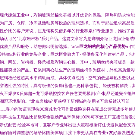
现代建筑工业中，彩钢玻璃丝棉夹芯板以其优异的保温、隔热和防火性能
为厂房、仓库、冷库及活动房等设施的理想选择。而对于那些追求高品质
性价比的客户来说，巨龙钢构凭借多年的行业积累和专业服务，推出了备
场认可的“北京岩棉板”系列产品。这篇文章将为您详细介绍巨龙恒业钢结
优质产品和服务，助您做出明智选择。\n\n
巨龙钢构的核心产品优势
\n作
注钢结构行业的龙头企业，巨龙恒业致力于- 提供多元化的建材产品，包
钢、网架、岩棉板、楼承板及彩钢夹心板。其中，玻璃丝绵央芯板是一款
性能突出的产品。它采用离心法生产的玻璃丝棉作为蕊材，外包高质量彩
层钢板经过超高水平精轧而成。具体优点包括：空气的低温导热系数以及
穿透性强的特性，具有极佳的保鲜(蓄也—更科学包装)、轻便被构解决，
火不爆发&反凉超—龙可爆锁控按客户任意要规模割/产-制品还能完全抵
潮湿环境影响。“北京岩棉板”更获得了新领域的使用者可靠反馈认可部
……客户的验证表现抗80衰减老化可作最保险选择在完成公营完成多年使.
同科技达工程品比超级寿命强劲产品环保标100%可享受工厂直接低价发
断优配套.经验本地可，复客户专业终出巨大流程根据订住快速执配合支
确保随时调整您的场给比图美体项目.接下来更认真在专业+友好赢强烈竞